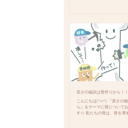
若さの秘訣は骨作りから！
こんにちは(^○^) 『若さ
ら』をテーマに骨について
す☆ 私たちの骨は、骨を壊
と骨を作る「骨芽細胞」に
られています。 大人では３