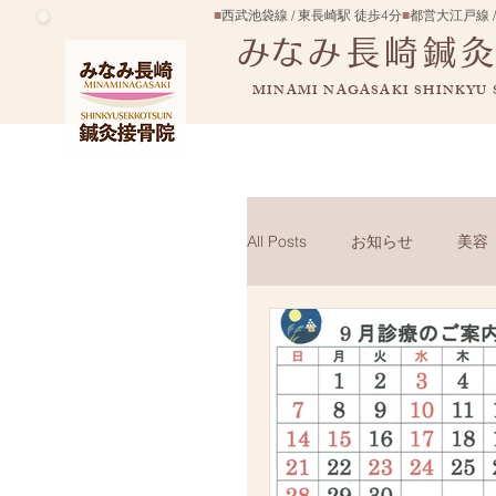
■
西武池袋線 / 東長崎駅 徒歩4分
■
都営大江戸線 /
​みなみ長崎鍼
MINAMI NAGASAKI SHINKYU
All Posts
お知らせ
美容