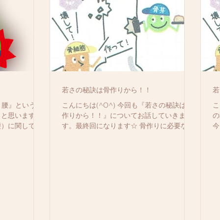
若さの秘訣は骨作りから！！
若
くり腰』という言
こんにちは(^O^) 今回も『若さの秘訣は骨
こ
ると思います。
作りから！！』についてお話していきま
の
腰）に関してブ
す。最終回になります☆ 骨作りに必要な３
今
思います。 急
つ目の運動は、 【両足跳び】１日５０回
【
が多いですが、
・両足で垂直方向にジャンプ ・１日合計５
１
るまでの腰の状
０回。 ※膝や腰に痛みが出る人は無理をせ
ら
作が適切...
ずに、踵の上げ下げするだけでも良い...