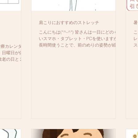
肩こりにおすすめのストレッチ
暑
こんにちは(*^-^*) 皆さんは一日にどのくら
こ
いスマホ・タブレット・PCを使いますか？
レ
長時間使うことで、前のめりの姿勢が続き
ス
の診療カレンダー
肩や首に負担がかかります。 放っておくと
【
・日曜日が休診
肩こりや頭痛などのさまざまな不調を引き
①
敬老の日と２３
起こす原因になります。...
込
診となります。
入
二人制ですの
お早めにご予約