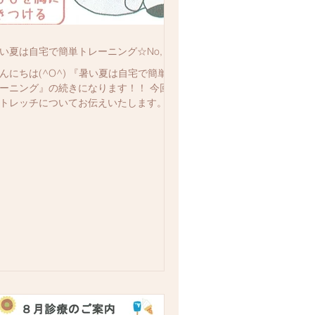
い夏は自宅で簡単トレーニング☆No,２
んにちは(^O^) 『暑い夏は自宅で簡単ト
ーニング』の続きになります！！ 今回は
トレッチについてお伝えいたします。
ストレッチ】 腰痛予防効果あり １分
仰向けになる。両腕でふくらはぎを抱え
む ②ふくらはぎを抱える両腕に少し力を
れて、胸と太ももの空間を埋めるよ...