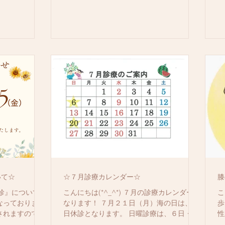
いて☆
☆７月診療カレンダー☆
膝
季休診』について
こんにちは(*^_^*) ７月の診療カレンダーに
こ
なっておりま
なります！ ７月２１日（月）海の日は、終
歩
されますので、
日休診となります。 日曜診療は、６日・２
性
いたします
０日の９：００～１３：００です。 皆様の
ま