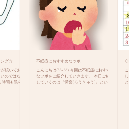
ニング☆
不眠症におすすめなツボ
◇
猛暑が続いてお
こんにちは(*^-^*) 今回は不眠症におすすめ
こ
多いのではない
なツボをご紹介していきます。 本日ご紹介
し
る時間も限られ
していくのは『労宮(ろうきゅう)』という
と
でもできる運動
ツボです。 場所は手を握った時の中指と薬
ま
きます。 暑い
指の中間地点になります。 刺激の量として
く
がちですが、自
は、労宮を中心にやや強めに5秒間を何セ
の
動不足を...
ットか行ってください。...
参