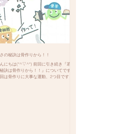
さの秘訣は骨作りから！！
んにちは(*^▽^*) 前回に引き続き『若さ
秘訣は骨作りから！！』についてです！
回は骨作りに大事な運動、2つ目です☆
片足立ち】 1日３回 ・足を軽く上げて
分間キープ。 ・反対の足も同様に ・ふ
つく人は壁などでに手を添える。...