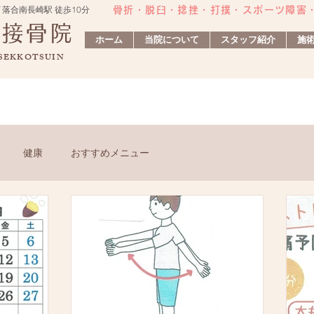
 落合南長崎駅 徒歩10分
骨折・脱臼・捻挫・打撲・スポーツ障害​
灸接骨院
ホーム
当院について
スタッフ紹介
施
 SEKKOTSUIN
健康
おすすめメニュー