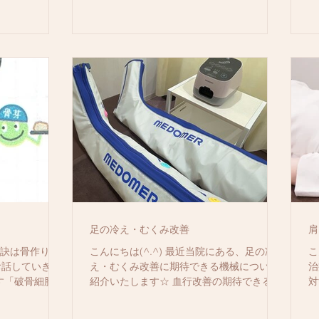
！
足の冷え・むくみ改善
肩
の秘訣は骨作りか
こんにちは(^.^) 最近当院にある、足の冷
こ
お話していきま
え・むくみ改善に期待できる機械について
治
す「破骨細胞」
紹介いたします☆ 血行改善の期待できる機
対
よって作り替え
械『MEDOMER』！！ 足から大腿部までを
い
～５年で全身の
覆う形で、圧縮することで血液循環を促し
ロ