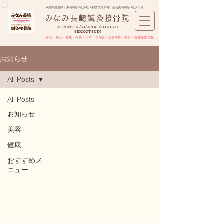
■
西武池袋線 / 東長崎駅 徒歩4分
■
都営大江戸線 / 落合南長崎駅 徒歩10分
​みなみ長崎鍼灸接骨院
MINAMI NAGASAKI SHINKYU
SEKKOTSUIN
骨折・脱臼・捻挫・打撲・スポーツ障害​・交通事故・労災・各種保険取扱
お知らせ
All Posts
All Posts
お知らせ
美容
健康
おすすめメ
ニュー