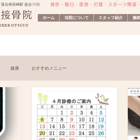
 落合南長崎駅 徒歩10分
骨折・脱臼・捻挫・打撲・スポーツ障害​
灸接骨院
ホーム
当院について
スタッフ紹介
施
 SEKKOTSUIN
健康
おすすめメニュー