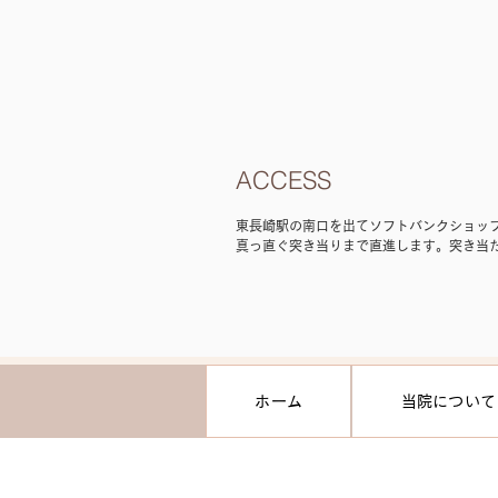
ACCESS
東長崎駅の南口を出てソフトバンクショッ
真っ直ぐ突き当りまで直進します。突き当
ンイレブン側の道を真っ直ぐ道なりに５０
んをを通り過ぎたところに見えるマンショ
となっております。（営業時間が記載して
ます・駐輪場あり）☆東長崎駅から徒歩4
ホーム
当院について