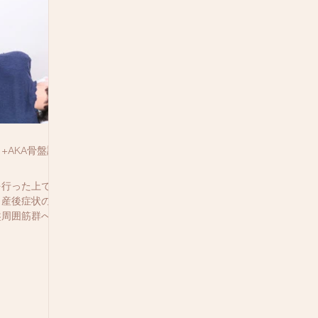
+AKA骨盤調
を行った上で、
、産後症状の予
盤周囲筋群への
にAKA骨盤調