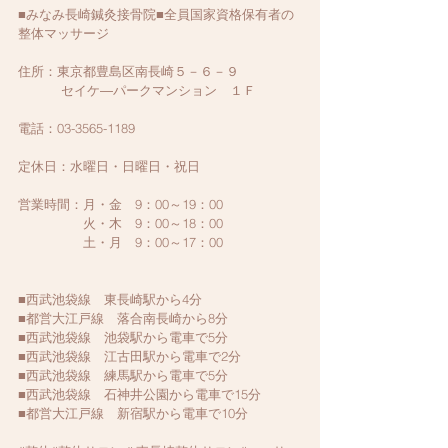
■みなみ長崎鍼灸接骨院■全員国家資格保有者の
整体マッサージ
住所：東京都豊島区南長崎５－６－９
　　　 セイケ―パークマンション　１Ｆ
電話：03-3565-1189
定休日：水曜日・日曜日・祝日
営業時間：月・金　9：00～19：00　
　　　　　火・木　9：00～18：00　
　　　　　土・月　9：00～17：00
■西武池袋線　東長崎駅から4分
■都営大江戸線　落合南長崎から8分
■西武池袋線　池袋駅から電車で5分
■西武池袋線　江古田駅から電車で2分
■西武池袋線　練馬駅から電車で5分
■西武池袋線　石神井公園から電車で15分
■都営大江戸線　新宿駅から電車で10分