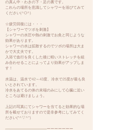
の真ん中・わきの下・足の裏です。
これらの場所を意識してシャワーを浴びてみて
ください(^O^)
☆疲労回復には・・・
【シャワーでツボを刺激】
シャワーの水圧や熱の刺激でお灸と同じような
効果があります。
シャワーの水は拡散するのでツボの場所は大ま
かで大丈夫です。
入浴で血行を良くした後に軽いストレッチを組
み合わせることによってより効果がアップしま
す！
水温は、温水で42～43度、冷水で25度が最も良
いとされています。
冷水をあてるの体の末端のみにして心臓に近い
ところは避けましょう。
上記の写真にてシャワーを当てると効果的な場
所を載せておりますので是非参考にしてみてく
ださい(*^▽^*)
―――――――――――ーーーーーーー