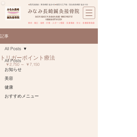
■
西武池袋線 / 東長崎駅 徒歩4分
■
都営大江戸線 / 落合南長崎駅 徒歩10分
​みなみ長崎鍼灸接骨院
MINAMI NAGASAKI SHINKYU
SEKKOTSUIN
骨折・脱臼・捻挫・打撲・スポーツ障害​・交通事故・労災・各種保険取扱
記事
All Posts
トリガーポイント療法
All Posts
￥2,750 ～ ￥7,150
お知らせ
美容
健康
おすすめメニュー