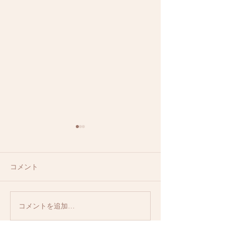
はり施術
コメント
コメントを追加…
【産後骨盤矯正
ぐし+AKA骨盤