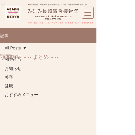
■
西武池袋線 / 東長崎駅 徒歩4分
■
都営大江戸線 / 落合南長崎駅 徒歩10分
​みなみ長崎鍼灸接骨院
MINAMI NAGASAKI SHINKYU
SEKKOTSUIN
骨折・脱臼・捻挫・打撲・スポーツ障害​・交通事故・労災・各種保険取扱
記事
All Posts
顎関節症～～まとめ～～
All Posts
お知らせ
美容
健康
おすすめメニュー