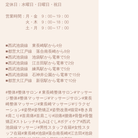
定休日：水曜日・日曜日・祝日
営業時間：月・金　9：00～19：00　
　　　　　火・木　9：00～18：00　
　　　　　土・月　9：00～17：00
■西武池袋線　東長崎駅から4分
■都営大江戸線　落合南長崎から8分
■西武池袋線　池袋駅から電車で5分
■西武池袋線　江古田駅から電車で2分
■西武池袋線　練馬駅から電車で5分
■西武池袋線　石神井公園から電車で15分
■都営大江戸線　新宿駅から電車で10分
#整体
#整体サロン＃東長崎整体サロン#マッサー
ジ整体#整体マッサージ#マッサージサロン#東長
崎整体マッサージ#東長崎マッサージ#リラクゼ
ーション#姿勢#姿勢矯正#姿勢改善#猫背#巻き肩
#肩こり#首肩痛#首肩こり#頭痛#腰痛#骨盤#骨盤
矯正#ストレッチ#もみほぐし#ボディケア#西武
池袋線マッサージ#男性スタッフ在籍#女性スタ
ッフ在籍#東長崎#池袋#落合南長崎#江古田#池袋