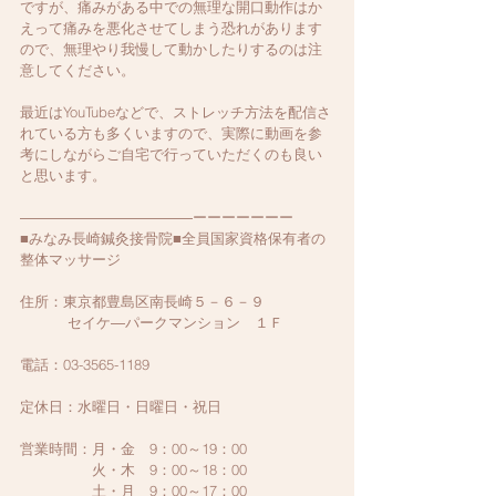
ですが、痛みがある中での無理な開口動作はか
えって痛みを悪化させてしまう恐れがあります
ので、無理やり我慢して動かしたりするのは注
意してください。
最近はYouTubeなどで、ストレッチ方法を配信さ
れている方も多くいますので、実際に動画を参
考にしながらご自宅で行っていただくのも良い
と思います。
――――――――――――ーーーーーーー
■みなみ長崎鍼灸接骨院■全員国家資格保有者の
整体マッサージ
住所：東京都豊島区南長崎５－６－９
　　　 セイケ―パークマンション　１Ｆ
電話：03-3565-1189
定休日：水曜日・日曜日・祝日
営業時間：月・金　9：00～19：00　
　　　　　火・木　9：00～18：00　
　　　　　土・月　9：00～17：00