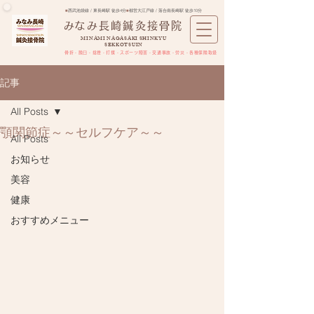
■
西武池袋線 / 東長崎駅 徒歩4分
■
都営大江戸線 / 落合南長崎駅 徒歩10分
​みなみ長崎鍼灸接骨院
MINAMI NAGASAKI SHINKYU
SEKKOTSUIN
骨折・脱臼・捻挫・打撲・スポーツ障害​・交通事故・労災・各種保険取扱
記事
All Posts
顎関節症～～セルフケア～～
All Posts
お知らせ
美容
健康
おすすめメニュー