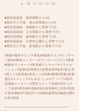
　　　　　土・月　9：00～17：00
■西武池袋線　東長崎駅から4分
■都営大江戸線　落合南長崎から8分
■西武池袋線　池袋駅から電車で5分
■西武池袋線　江古田駅から電車で2分
■西武池袋線　練馬駅から電車で5分
■西武池袋線　石神井公園から電車で15分
■都営大江戸線　新宿駅から電車で10分
#整体
#整体サロン＃東長崎整体サロン#マッサー
ジ整体#整体マッサージ#マッサージサロン#東長
崎整体マッサージ#東長崎マッサージ#リラクゼ
ーション#姿勢#姿勢矯正#姿勢改善#猫背#巻き肩
#肩こり#首肩痛#首肩こり#頭痛#腰痛#骨盤#骨盤
矯正#ストレッチ#もみほぐし#ボディケア#西武
池袋線マッサージ#男性スタッフ在籍#女性スタ
ッフ在籍#東長崎#池袋#落合南長崎#江古田#池袋
＃東長崎駅#不眠症#ツボ#鍼灸接骨院#鍼灸治療#
お灸#温灸
ーーーーーーーーーーーーーーーーーーーー