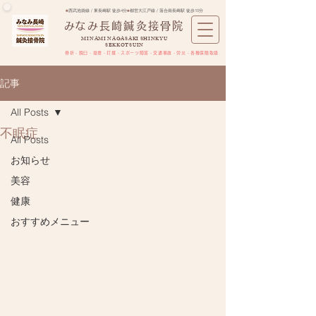
■
西武池袋線 / 東長崎駅 徒歩4分
■
都営大江戸線 / 落合南長崎駅 徒歩10分
​みなみ長崎鍼灸接骨院
MINAMI NAGASAKI SHINKYU
SEKKOTSUIN
骨折・脱臼・捻挫・打撲・スポーツ障害​・交通事故・労災・各種保険取扱
記事
All Posts
不眠症
All Posts
お知らせ
美容
健康
おすすめメニュー