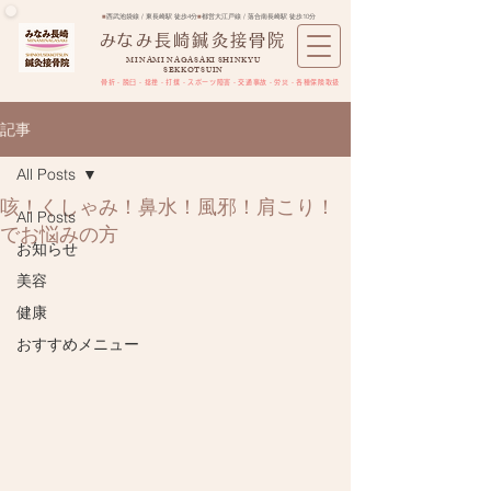
■
西武池袋線 / 東長崎駅 徒歩4分
■
都営大江戸線 / 落合南長崎駅 徒歩10分
​みなみ長崎鍼灸接骨院
MINAMI NAGASAKI SHINKYU
SEKKOTSUIN
骨折・脱臼・捻挫・打撲・スポーツ障害​・交通事故・労災・各種保険取扱
記事
All Posts
咳！くしゃみ！鼻水！風邪！肩こり！
All Posts
でお悩みの方
お知らせ
美容
健康
おすすめメニュー