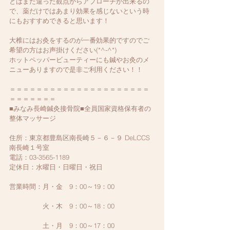
とはまた違った観点からアプローチが出来るの
で、薬だけではあまり効果を感じないという時
にもおすすめできると思います！
大椎にはお灸をするのが一番効果的ですのでご
希望の方はお声掛けください(*^-^*)
ホットペッパービューティーにも鍼やお灸のメ
ニューありますので是非ご利用ください！！
＝＝＝＝＝＝＝＝＝＝＝＝＝＝＝＝＝＝＝＝＝
＝＝＝＝＝＝＝
■みなみ長崎鍼灸接骨院■全員国家資格保有者の
整体マッサージ
住所：東京都豊島区南長崎５－６－９ DeLCCS
南長崎１号室
電話：03-3565-1189
定休日：水曜日・日曜日・祝日
営業時間：月・金　9：00～19：00　
　　　　　火・木　9：00～18：00　
　　　　　土・月　9：00～17：00