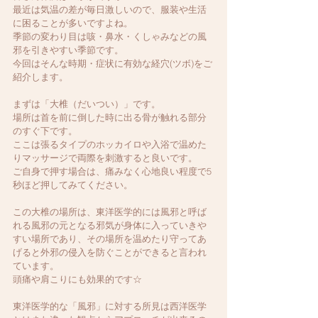
最近は気温の差が毎日激しいので、服装や生活
に困ることが多いですよね。
季節の変わり目は咳・鼻水・くしゃみなどの風
邪を引きやすい季節です。
今回はそんな時期・症状に有効な経穴(ツボ)をご
紹介します。
まずは「大椎（だいつい）」です。
場所は首を前に倒した時に出る骨が触れる部分
のすぐ下です。
ここは張るタイプのホッカイロや入浴で温めた
りマッサージで両際を刺激すると良いです。
ご自身で押す場合は、痛みなく心地良い程度で5
秒ほど押してみてください。
この大椎の場所は、東洋医学的には風邪と呼ば
れる風邪の元となる邪気が身体に入っていきや
すい場所であり、その場所を温めたり守ってあ
げると外邪の侵入を防ぐことができると言われ
ています。
頭痛や肩こりにも効果的です☆
東洋医学的な「風邪」に対する所見は西洋医学