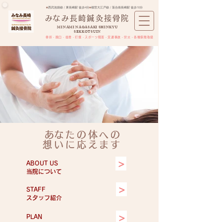
■
西武池袋線 / 東長崎駅 徒歩4分
■
都営大江戸線 / 落合南長崎駅 徒歩10分
​みなみ長崎鍼灸接骨院
MINAMI NAGASAKI SHINKYU
SEKKOTSUIN
骨折・脱臼・捻挫・打撲・スポーツ障害​・交通事故・労災・各種保険取扱
​あなたの体への
​あなたの体への
想いに応えます
想いに応えます
>
ABOUT US
​当院について
>
STAFF
​スタッフ紹介
>
PLAN