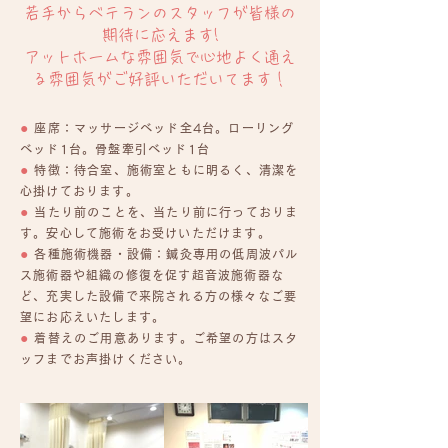
若手からベテランのスタッフが皆様の
期待に応えます!
アットホームな雰囲気で心地よく通え
る雰囲気がご好評いただいてます！
●
座席：マッサージベッド全4台。ローリング
ベッド1台。骨盤牽引ベッド1台
●
特徴：待合室、施術室ともに明るく、清潔を
心掛けております。
●
当たり前のことを、当たり前に行っておりま
す。安心して施術をお受けいただけます。
●
各種施術機器・設備：鍼灸専用の低周波パル
ス施術器や組織の修復を促す超音波施術器な
ど、充実した設備で来院される方の様々なご要
望にお応えいたします。
●
着替えのご用意あります。ご希望の方はスタ
ッフまでお声掛けください。