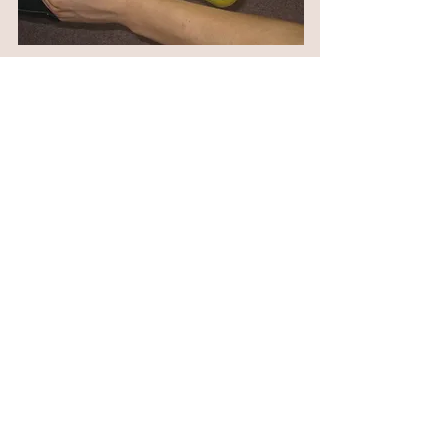
肘、手足の痺れ・神経痛・長期の痛み
接骨・整骨
痛みのケアだけでなく,心身ともに豊かな生活を送る
為の凄腕コンディショニング術。今日は身体がダル
い""なんとなく気分が乗らない"という経験はありま
せんか？原因である心身ストレスを取り除き、コン
ディション向上、パフォーマンス最大限発揮をサポ
ートします。