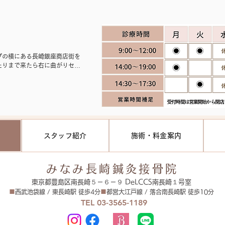
プの横にある長崎銀座商店街を
たりまで来たら右に曲がりセブ
ｍ程直進して頂き、鈴木眼科さ
ンの1階が【みなみ長崎接骨院】
ある看板が見える位置に出てい
分の接骨院【みなみ長崎接骨院】
スタッフ紹介
施術・料金案内
みなみ長崎鍼灸接骨院
東京都豊島区南長崎５－６－９ DeLCCS南長崎１号室
■
西武池袋線 / 東長崎駅 徒歩4分
■
都営大江戸線 / 落合南長崎駅 徒歩10分
TEL 03-3565-1189