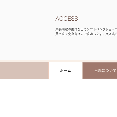
ACCESS
東長崎駅の南口を出てソフトバンクショッ
真っ直ぐ突き当りまで直進します。突き当
ンイレブン側の道を真っ直ぐ道なりに５０
んをを通り過ぎたところに見えるマンショ
となっております。（営業時間が記載して
ます・駐輪場あり）☆東長崎駅から徒歩4
ホーム
当院について