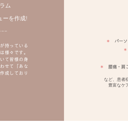
グラム
ューを作成!
−−−
＊
パーソ
が持っている
＊
は様々です。
いて皆様の身
わせて『あな
＊
腰痛・肩こ
作成しており
など、患者
豊富なケ