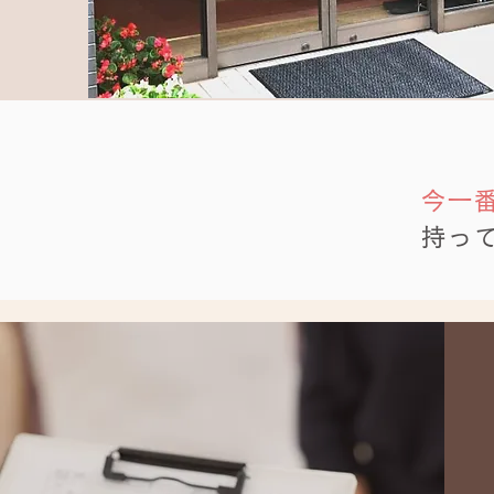
今一
持っ