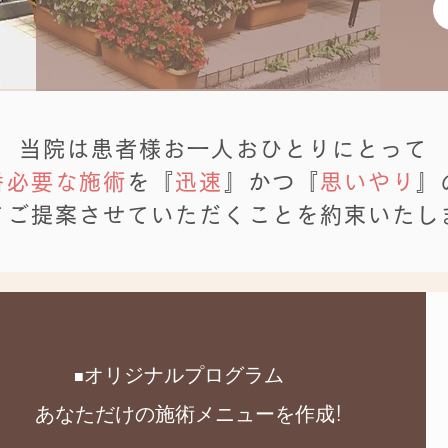
当院は患者様お一人おひとりにとって
番必要な施術
を
『
迅速
』かつ『
思いやり
』
てご提案させていただくことを約束いたし
オリジナルプログラム
■
!
あなただけの施術メニューを作成