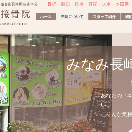
 落合南長崎駅 徒歩10分
骨折・脱臼・捻挫・打撲・スポーツ障害​
灸接骨院
ホーム
当院について
スタッフ紹介
施
 SEKKOTSUIN
みなみ長
あなたの「
い」
そんな気持