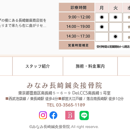
プの横にある長崎銀座商店街を
たりまで来たら右に曲がりセブ
ｍ程直進して頂き、鈴木眼科さ
ンの1階が【みなみ長崎接骨院】
ある看板が見える位置に出てい
分の接骨院【みなみ長崎接骨院】
スタッフ紹介
施術・料金案内
みなみ長崎鍼灸接骨院
東京都豊島区南長崎５－６－９ DeLCCS南長崎１号室
■
西武池袋線 / 東長崎駅 徒歩4分
■
都営大江戸線 / 落合南長崎駅 徒歩10分
TEL 03-3565-1189
©みなみ長崎鍼灸接骨院.All right reserve.