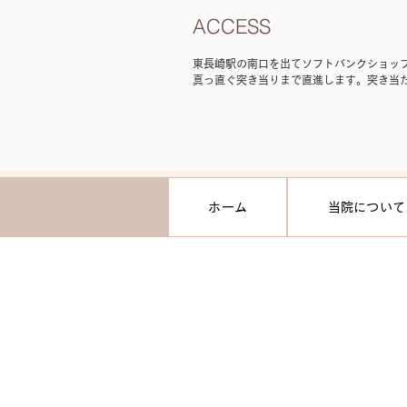
ACCESS
東長崎駅の南口を出てソフトバンクショッ
真っ直ぐ突き当りまで直進します。突き当
ンイレブン側の道を真っ直ぐ道なりに５０
んをを通り過ぎたところに見えるマンショ
となっております。（営業時間が記載して
ます・駐輪場あり）☆東長崎駅から徒歩4
ホーム
当院について