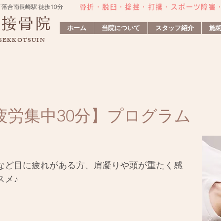
 落合南長崎駅 徒歩10分
骨折・脱臼・捻挫・打撲・スポーツ障害​
灸接骨院
ホーム
当院について
スタッフ紹介
施
 SEKKOTSUIN
疲労集中30分】プログラム
など目に疲れがある方、肩凝りや頭が重たく感
スメ♪