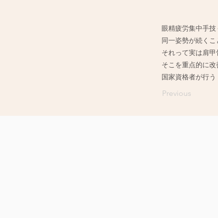
眼精疲労集中手技
同一姿勢が続くこ
それって実は肩甲
そこを重点的に改
国家資格者が行う
Previous