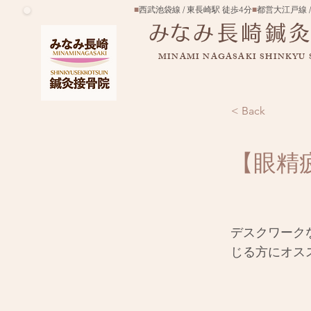
■
西武池袋線 / 東長崎駅 徒歩4分
■
都営大江戸線 /
​みなみ長崎鍼
MINAMI NAGASAKI SHINKYU
< Back
【眼精
デスクワーク
じる方にオス